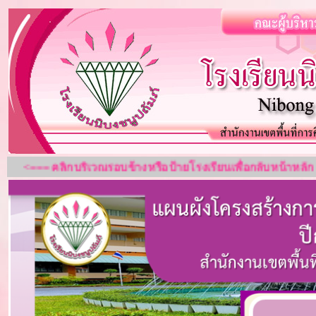
<=== คลิกบริเวณรอบข้างหรือป้ายโรงเรียนเพื่อกลับห